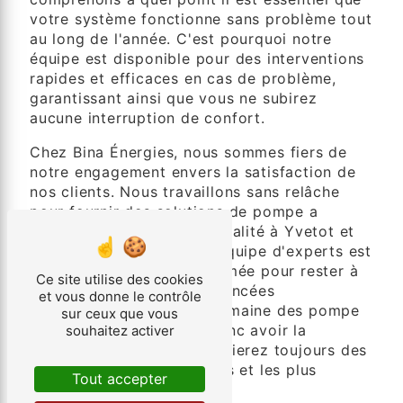
votre système fonctionne sans problème tout
au long de l'année. C'est pourquoi notre
équipe est disponible pour des interventions
rapides et efficaces en cas de problème,
garantissant ainsi que vous ne subirez
aucune interruption de confort.
Chez Bina Énergies, nous sommes fiers de
notre engagement envers la satisfaction de
nos clients. Nous travaillons sans relâche
pour fournir des solutions de pompe a
chaleur de la plus haute qualité à Yvetot et
dans les environs. Notre équipe d'experts est
hautement qualifiée et formée pour rester à
Ce site utilise des cookies
jour avec les dernières avancées
et vous donne le contrôle
technologiques dans le domaine des pompe
sur ceux que vous
a chaleur. Vous pouvez donc avoir la
souhaitez activer
certitude que vous bénéficierez toujours des
solutions les plus avancées et les plus
Tout accepter
efficaces.