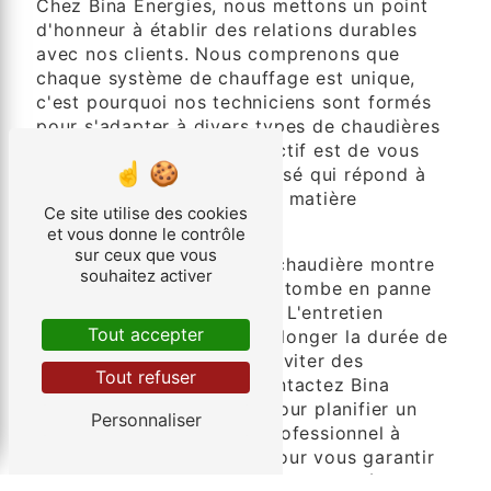
Chez Bina Énergies, nous mettons un point
d'honneur à établir des relations durables
avec nos clients. Nous comprenons que
chaque système de chauffage est unique,
c'est pourquoi nos techniciens sont formés
pour s'adapter à divers types de chaudières
et de marques. Notre objectif est de vous
offrir un service personnalisé qui répond à
vos besoins spécifiques en matière
Ce site utilise des cookies
d'entretien de chaudière.
et vous donne le contrôle
sur ceux que vous
N'attendez pas que votre chaudière montre
souhaitez activer
des signes de faiblesse ou tombe en panne
pour prendre des mesures. L'entretien
Tout accepter
régulier est la clé pour prolonger la durée de
vie de votre chaudière et éviter des
Tout refuser
réparations coûteuses. Contactez Bina
Énergies dès aujourd'hui pour planifier un
Personnaliser
rendez-vous d'entretien professionnel à
Bolbec. Nous sommes là pour vous garantir
un confort optimal et une tranquillité d'esprit