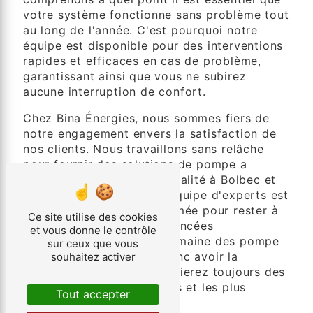
votre système fonctionne sans problème tout
au long de l'année. C'est pourquoi notre
équipe est disponible pour des interventions
rapides et efficaces en cas de problème,
garantissant ainsi que vous ne subirez
aucune interruption de confort.
Chez Bina Énergies, nous sommes fiers de
notre engagement envers la satisfaction de
nos clients. Nous travaillons sans relâche
pour fournir des solutions de pompe a
chaleur de la plus haute qualité à Bolbec et
dans les environs. Notre équipe d'experts est
hautement qualifiée et formée pour rester à
Ce site utilise des cookies
jour avec les dernières avancées
et vous donne le contrôle
technologiques dans le domaine des pompe
sur ceux que vous
a chaleur. Vous pouvez donc avoir la
souhaitez activer
certitude que vous bénéficierez toujours des
solutions les plus avancées et les plus
Tout accepter
efficaces.