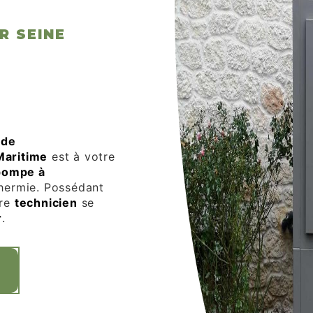
R SEINE
 de
Maritime
est à votre
pompe à
hermie. Possédant
tre
technicien
se
r
.