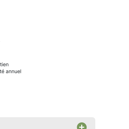
e
tien
té annuel