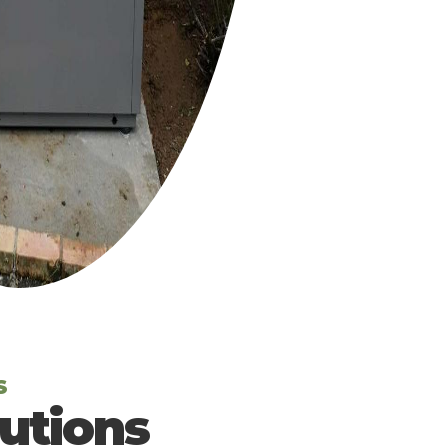
S
utions