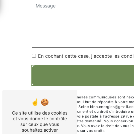
En cochant cette case, j'accepte les condi
** Les données personnelles communiquées sont nécessa
sous-traitants dans le seul but de répondre à votre 
76330 Port Jérôme sur Seine bina.energies@gmail.com. V
consentement à tout moment et du droit d’introduire u
Ce site utilise des cookies
exercer ces droits par voie postale à l'adresse 29 rue
et vous donne le contrôle
d'identité pourra vous être demandé. Nous conservons 
sur ceux que vous
gestion des contentieux. Vous avez le droit de vous in
souhaitez activer
pour plus d’informations sur vos droits.