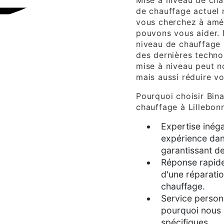
Mise à niveau de cha
de chauffage actuel 
vous cherchez à amél
pouvons vous aider. 
niveau de chauffage 
des dernières techno
mise à niveau peut n
mais aussi réduire v
Pourquoi choisir Bin
chauffage à Lillebon
Expertise inég
expérience dan
garantissant de
Réponse rapide
d'une réparati
chauffage.
Service personn
pourquoi nous 
spécifiques.