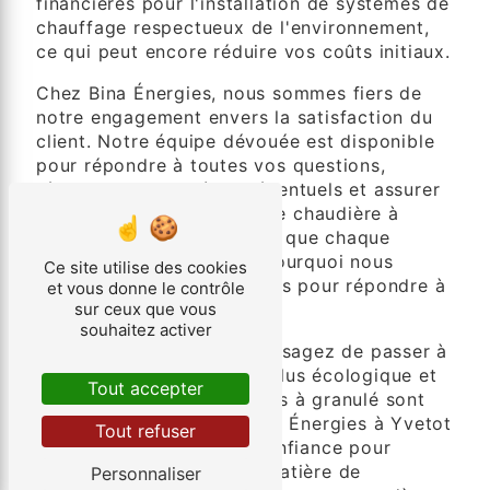
financières pour l'installation de systèmes de
chauffage respectueux de l'environnement,
ce qui peut encore réduire vos coûts initiaux.
Chez Bina Énergies, nous sommes fiers de
notre engagement envers la satisfaction du
client. Notre équipe dévouée est disponible
pour répondre à toutes vos questions,
résoudre les problèmes éventuels et assurer
l'entretien régulier de votre chaudière à
granulé. Nous comprenons que chaque
maison est unique, c'est pourquoi nous
Ce site utilise des cookies
personnalisons nos services pour répondre à
et vous donne le contrôle
sur ceux que vous
vos besoins spécifiques.
souhaitez activer
En conclusion, si vous envisagez de passer à
une source de chauffage plus écologique et
Tout accepter
économique, les chaudières à granulé sont
une excellente option. Bina Énergies à Yvetot
Tout refuser
est votre partenaire de confiance pour
toutes vos exigences en matière de
Personnaliser