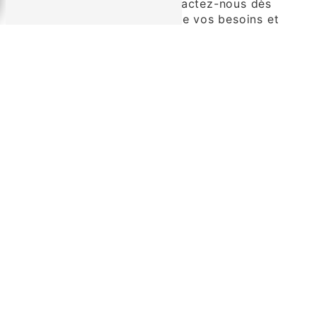
chaudières à granulé. Contactez-nous dès
aujourd'hui pour discuter de vos besoins et
obtenir un devis personnalisé. Nous sommes
impatients de vous aider à créer un
environnement intérieur confortable et
respectueux de l'environnement. Faites le
choix de l'efficacité énergétique avec Bina
Énergies!
En savoir plus
Contactez-nous