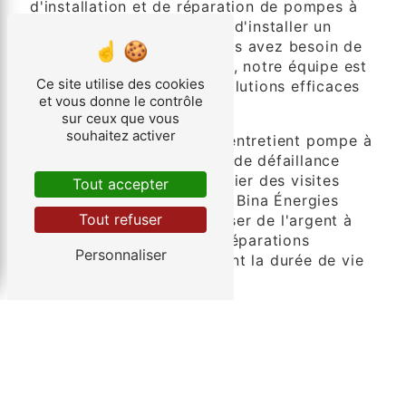
d'installation et de réparation de pompes à
chaleur. Si vous envisagez d'installer un
nouveau système ou si vous avez besoin de
réparer une unité existante, notre équipe est
Ce site utilise des cookies
prête à vous fournir des solutions efficaces
et vous donne le contrôle
et durables.
sur ceux que vous
souhaitez activer
N'attendez pas que votre entretient pompe à
chaleur montre des signes de défaillance
pour nous contacter. Planifier des visites
Tout accepter
d'entretien régulières avec Bina Énergies
Tout refuser
vous permettra d'économiser de l'argent à
long terme en évitant les réparations
Personnaliser
coûteuses et en prolongeant la durée de vie
de votre système.
En conclusion, Bina Énergies à Petiville est
votre partenaire de confiance pour
l'entretien de pompes à chaleur. Notre
engagement envers la qualité et la
satisfaction du client fait de nous le choix