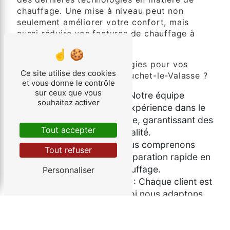
chauffage. Une mise à niveau peut non
seulement améliorer votre confort, mais
aussi réduire vos factures de chauffage à
long terme.
Pourquoi choisir Bina Énergies pour vos
Ce site utilise des cookies
besoins en chauffage à Cruchet-le-Valasse ?
et vous donne le contrôle
sur ceux que vous
Expertise inégalée : Notre équipe
souhaitez activer
possède une vaste expérience dans le
domaine du chauffage, garantissant des
Tout accepter
services de haute qualité.
Réponse rapide : Nous comprenons
Tout refuser
l'importance d'une réparation rapide en
cas de panne de chauffage.
Personnaliser
Service personnalisé : Chaque client est
unique, c'est pourquoi nous adaptons
nos solutions à vos besoins spécifiques.
Respect de l'environnement : Nous